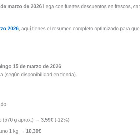
cualquier
de
9
ofertas
5 de marzo de 2026
llega con fuertes descuentos en frescos, car
momento
la
de
destacadas
semana
agosto
de
para
de
la
rzo 2026
, aquí tienes el resumen completo optimizado para qu
ahorrar
2026
semana
en
tu
compra
mingo 15 de marzo de 2026
la (según disponibilidad en tienda).
ado
o (570 g aprox.) →
3,59€
(-12%)
cuno 1 kg →
10,39€