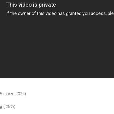
 15 marzo 2026)
kg
(-29%)