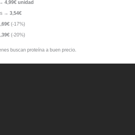
 →
4,99€ unidad
as →
3,54€
,69€
(-17%)
,39€
(-20%)
nes buscan proteína a buen precio.