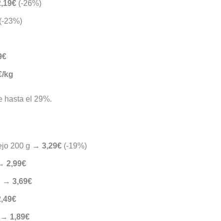
2,19€
(-26%)
(-23%)
9€
€/kg
e hasta el 29%.
jo 200 g →
3,29€
(-19%)
 →
2,99€
 g →
3,69€
2,49€
g →
1,89€