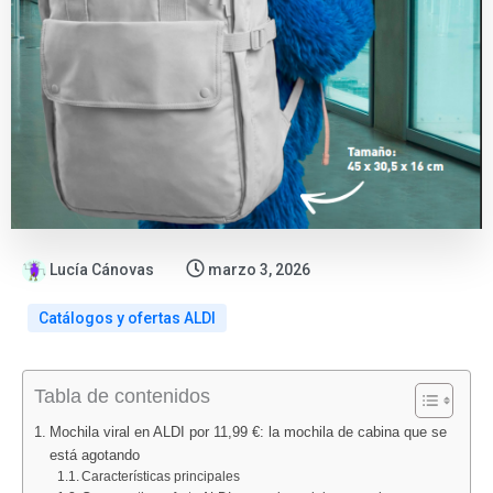
Lucía Cánovas
marzo 3, 2026
Catálogos y ofertas ALDI
:
:
:
:
:
Tabla de contenidos
Folletos
Catálogo
Ofertas
ALDI
Nuevo
Lidl
Bazar
ALDI
vuelve
folleto
Mochila viral en ALDI por 11,99 €: la mochila de cabina que se
agosto
Lidl
agosto
con
Lidl
está agotando
2026:
del
2026:
«Los
alimentació
Características principales