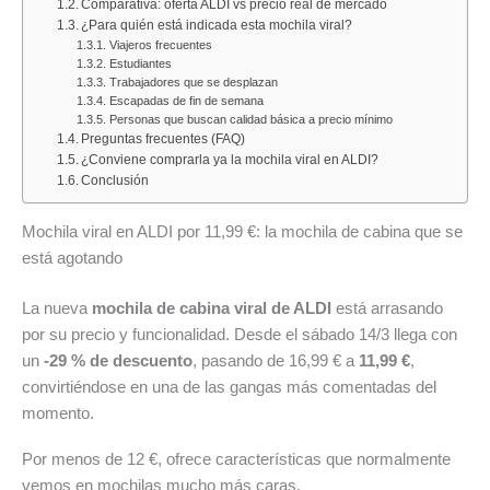
Comparativa: oferta ALDI vs precio real de mercado
todas
10
todos
Findes
del
¿Para quién está indicada esta mochila viral?
las
al
los
del
10
Viajeros frecuentes
ofertas
16
folletos
Ahorro»:
al
Estudiantes
Trabajadores que se desplazan
de
de
y
descubre
16
Escapadas de fin de semana
Alimentación
agosto
promociones
las
de
Personas que buscan calidad básica a precio mínimo
Preguntas frecuentes (FAQ)
y
de
del
mejores
agosto
¿Conviene comprarla ya la mochila viral en ALDI?
Bazar
2026:
mes
ofertas
de
Conclusión
del
deporte,
del
2026:
mes
hogar
7
todas
Mochila viral en ALDI por 11,99 €: la mochila de cabina que se
y
al
las
está agotando
las
9
ofertas
mejores
de
destacadas
La nueva
mochila de cabina viral de ALDI
está arrasando
ofertas
agosto
de
por su precio y funcionalidad. Desde el sábado 14/3 llega con
de
de
la
un
-29 % de descuento
, pasando de 16,99 € a
11,99 €
,
la
2026
semana
convirtiéndose en una de las gangas más comentadas del
semana
momento.
Por menos de 12 €, ofrece características que normalmente
vemos en mochilas mucho más caras.