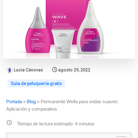
Lucía Cánovas
agosto 29, 2022
Guía de peluquería gratis
:
:
:
Portada
»
Blog
»
Permanente Wella para ondas suaves:
El
¿Funciona
El
Aplicación y comparativa
tinte
el
champú
sin
champú
profesional
Tiempo de lectura estimado:
4
minutos
amoniaco
tinte
Metal
que
3
Detox