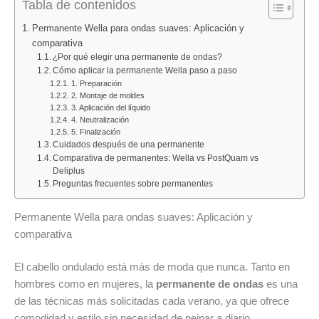
Tabla de contenidos
triunfa
en
de
por
1
L’Oréal
Permanente Wella para ondas suaves: Aplicación y
comparativa
su
de
Professionne
¿Por qué elegir una permanente de ondas?
brillo
Amazon?
cae
Cómo aplicar la permanente Wella paso a paso
intenso
Analizamos
un
1. Preparación
y
el
39%
2. Montaje de moldes
3. Aplicación del líquido
cobertura
producto
y
4. Neutralización
total
que
arrasa
5. Finalización
Cuidados después de una permanente
de
promete
entre
Comparativa de permanentes: Wella vs PostQuam vs
canas:
color,
los
Deliplus
Garnier
cuidado
cabellos
Preguntas frecuentes sobre permanentes
Olia
y
teñidos
acondicionador
y
Permanente Wella para ondas suaves: Aplicación y
en
decolorados
comparativa
un
solo
El cabello ondulado está más de moda que nunca. Tanto en
paso
hombres como en mujeres, la
permanente de ondas
es una
de las técnicas más solicitadas cada verano, ya que ofrece
comodidad y estilo sin necesidad de peinar a diario.