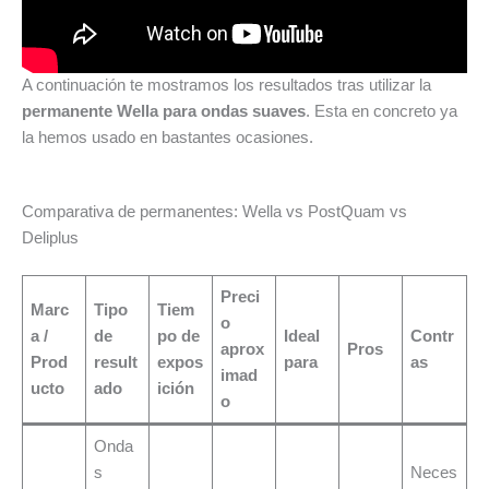
A continuación te mostramos los resultados tras utilizar la
permanente Wella para ondas suaves
. Esta en concreto ya
la hemos usado en bastantes ocasiones.
Comparativa de permanentes: Wella vs PostQuam vs
Deliplus
Preci
Marc
Tipo
Tiem
o
a /
de
po de
Ideal
Contr
aprox
Pros
Prod
result
expos
para
as
imad
ucto
ado
ición
o
Onda
s
Neces