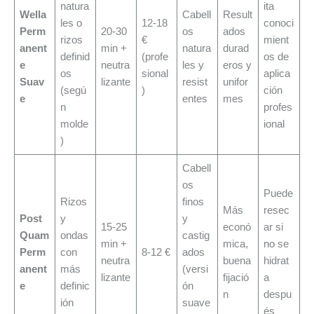
natura
ita
Wella
Cabell
Result
les o
12-18
conoci
Perm
20-30
os
ados
rizos
€
mient
anent
min +
natura
durad
definid
(profe
os de
e
neutra
les y
eros y
os
sional
aplica
Suav
lizante
resist
unifor
(segú
)
ción
e
entes
mes
n
profes
molde
ional
)
Cabell
os
Puede
Rizos
finos
Más
resec
Post
y
y
15-25
econó
ar si
Quam
ondas
castig
min +
mica,
no se
Perm
con
8-12 €
ados
neutra
buena
hidrat
anent
más
(versi
lizante
fijació
a
e
definic
ón
n
despu
ión
suave
és