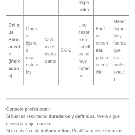
dispo
nible)
Menor
Delipl
Uso
Onda
Fácil
duraci
us
caser
s
de
ón y
Perm
20-25
o en
ligera
encon
fuerza
anent
min +
cabell
s,
5-6 €
trar,
que
e
neutra
os no
más
precio
las
(Merc
lizante
muy
natura
acces
profes
adon
tratad
les
ible
ionale
a)
os
s
Consejo profesional:
Si buscas resultados
duraderos y definidos
, Wella sigue
siendo la mejor opción.
Si tu cabello está
dañado o fino
, PostQuam tiene fórmulas