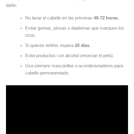
dañe:
No lavar el cabello en las primeras
48-72 horas
.
Evitar gomas, pinzas o diademas que marquen los
rizos.
Si quieres teñirte, espera
20 días
.
Evita productos con alcohol (resecan el pelo).
Usa siempre mascarillas o acondicionadores para
cabello permanentado.