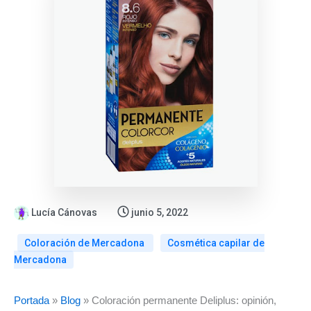
Lucía Cánovas
junio 5, 2022
Coloración de Mercadona
Cosmética capilar de
Mercadona
:
:
:
Portada
»
Blog
»
Coloración permanente Deliplus: opinión,
Novedades
Mascarilla
Gel