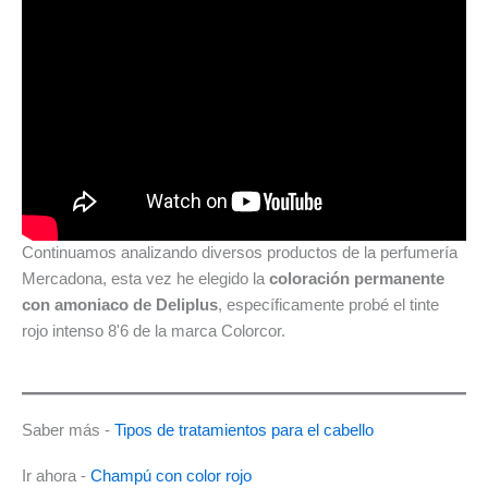
Continuamos analizando diversos productos de la perfumería
Mercadona, esta vez he elegido la
coloración permanente
con amoniaco de Deliplus
, específicamente probé el tinte
rojo intenso 8'6 de la marca Colorcor.
Saber más -
Tipos de tratamientos para el cabello
Ir ahora -
Champú con color rojo