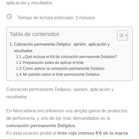
aplicación y resultados
en
Color
de
fragancias
Protect
baño
Tiempo de lectura estimado:
3
minutos
de
de
Frutal
Mercadona
Mercadona:
Deliplus
Tabla de contenidos
octubre
opinión
piel
2025:
profesional
normal
Coloración permanente Deliplus: opinión, aplicación y
resultados
Mist
tras
1
¿Qué incluye el Kit de coloración permanente Deliplus?
Pistacho,
probarla
L:
Preparación antes de aplicar el tinte
Vainilla
en
limpieza
Cómo aplicar la coloración permanente Deliplus
y
cabello
diaria
Mi opinión sobre el tinte permanente Deliplus
Amatista
teñido
fresca
Deliplus
y
y
Coloración permanente Deliplus: opinión, aplicación y
decolorado
económic
resultados
en
En Mercadona encontramos una amplia gama de productos
Mercadon
de perfumería, y uno de los más demandados es la
coloración permanente Deliplus
.
En esta ocasión probé el
tinte rojo intenso 8'6 de la marca