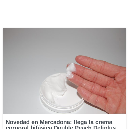
Novedad en Mercadona: llega la crema
corporal bifásica Double Peach Deliplus