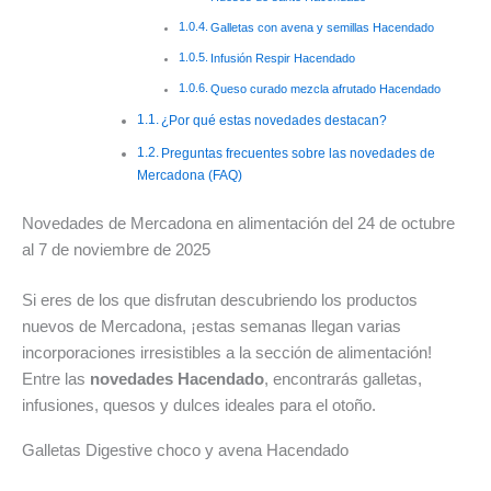
de
y
de
descubre
16
Galletas con avena y semillas Hacendado
Alimentación
promociones
agosto
las
de
y
del
de
mejores
agosto
Infusión Respir Hacendado
Bazar
mes
2026:
ofertas
de
Queso curado mezcla afrutado Hacendado
del
deporte,
del
2026:
¿Por qué estas novedades destacan?
mes
hogar
7
todas
Preguntas frecuentes sobre las novedades de
y
al
las
Mercadona (FAQ)
las
9
ofertas
mejores
de
destac
Novedades de Mercadona en alimentación del 24 de octubre
ofertas
agosto
de
al 7 de noviembre de 2025
de
de
la
la
2026
seman
Si eres de los que disfrutan descubriendo los productos
semana
nuevos de Mercadona, ¡estas semanas llegan varias
incorporaciones irresistibles a la sección de alimentación!
Entre las
novedades Hacendado
, encontrarás galletas,
infusiones, quesos y dulces ideales para el otoño.
Galletas Digestive choco y avena Hacendado