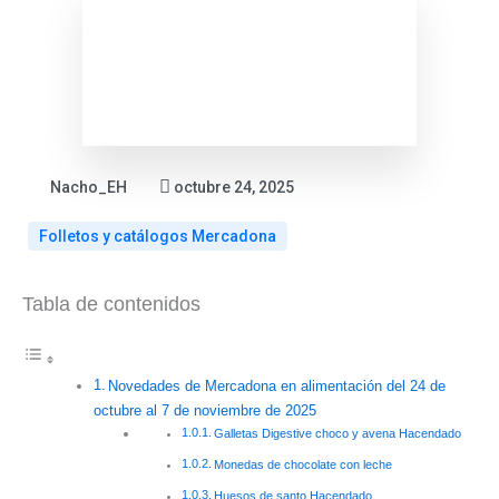
Nacho_EH
octubre 24, 2025
Folletos y catálogos Mercadona
:
:
:
:
:
Tabla de contenidos
Folletos
Ofertas
Catálogo
ALDI
Nuevo
Lidl
ALDI
Bazar
vuelve
folleto
agosto
agosto
Lidl
con
Lidl
Novedades de Mercadona en alimentación del 24 de
2026:
2026:
del
«Los
aliment
octubre al 7 de noviembre de 2025
todas
todos
10
Findes
del
Galletas Digestive choco y avena Hacendado
las
los
al
del
10
Monedas de chocolate con leche
ofertas
folletos
16
Ahorro»:
al
Huesos de santo Hacendado