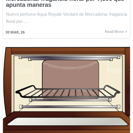
apunta maneras
Nuevo perfume Aqua Royale Verdant de Mercadona: fragancia
floral por…
Read More
30
MAR, 26