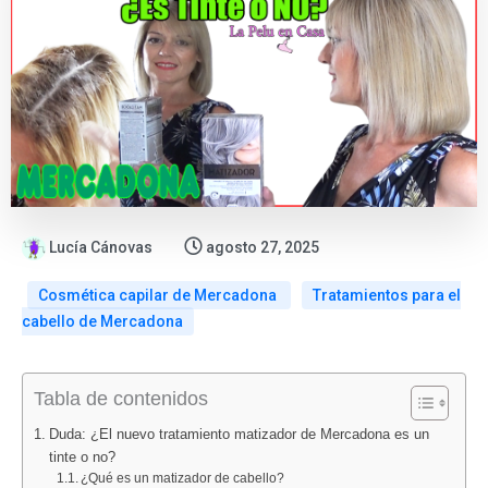
Lucía Cánovas
agosto 27, 2025
Cosmética capilar de Mercadona
Tratamientos para el
cabello de Mercadona
:
:
:
:
Tabla de contenidos
Catálogo
ALDI
Nuevo
Folletos
Bazar
vuelve
folleto
Lidl
Duda: ¿El nuevo tratamiento matizador de Mercadona es un
Lidl
con
Lidl
agosto
tinte o no?
del
«Los
alimentación
2026:
¿Qué es un matizador de cabello?