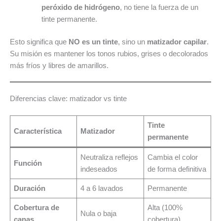
peróxido de hidrógeno
, no tiene la fuerza de un
tinte permanente.
Esto significa que
NO es un tinte
, sino un
matizador capilar
.
Su misión es mantener los tonos rubios, grises o decolorados
más fríos y libres de amarillos.
Diferencias clave: matizador vs tinte
Tinte
Característica
Matizador
permanente
Neutraliza reflejos
Cambia el color
Función
indeseados
de forma definitiva
Duración
4 a 6 lavados
Permanente
Cobertura de
Alta (100%
Nula o baja
canas
cobertura)