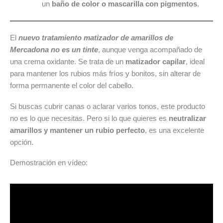
un
baño de color o mascarilla con pigmentos
.
El
nuevo tratamiento matizador de amarillos de
Mercadona no es un tinte
, aunque venga acompañado de
una crema oxidante. Se trata de un
matizador capilar
, ideal
para mantener los rubios más fríos y bonitos, sin alterar de
forma permanente el color del cabello.
Si buscas cubrir canas o aclarar varios tonos, este producto
no es lo que necesitas. Pero si lo que quieres es
neutralizar
amarillos y mantener un rubio perfecto
, es una excelente
opción.
Demostración en vídeo: