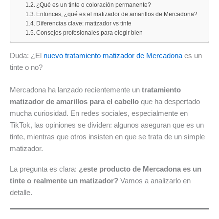
¿Qué es un tinte o coloración permanente?
10
Findes
del
todas
Entonces, ¿qué es el matizador de amarillos de Mercadona?
al
del
10
las
Diferencias clave: matizador vs tinte
16
Ahorro»:
al
ofertas
Consejos profesionales para elegir bien
de
descubre
16
de
agosto
las
de
Alimentación
Duda: ¿El
nuevo tratamiento matizador de Mercadona
es un
de
mejores
agosto
y
tinte o no?
2026:
ofertas
de
Bazar
deporte,
del
2026:
del
Mercadona ha lanzado recientemente un
tratamiento
hogar
7
todas
mes
matizador de amarillos para el cabello
que ha despertado
y
al
las
mucha curiosidad. En redes sociales, especialmente en
las
9
ofertas
TikTok, las opiniones se dividen: algunos aseguran que es un
mejores
de
destacadas
tinte, mientras que otros insisten en que se trata de un simple
ofertas
agosto
de
matizador.
de
de
la
La pregunta es clara:
¿este producto de Mercadona es un
la
2026
semana
tinte o realmente un matizador?
Vamos a analizarlo en
semana
detalle.