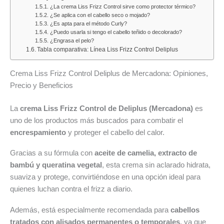
¿La crema Liss Frizz Control sirve como protector térmico?
diaria
y
cabello
¿Se aplica con el cabello seco o mojado?
fresca
Amatista
teñido
¿Es apta para el método Curly?
y
Deliplus
y
¿Puedo usarla si tengo el cabello teñido o decolorado?
¿Engrasa el pelo?
económica
decolorado
Tabla comparativa: Línea Liss Frizz Control Deliplus
en
Mercadona
Crema Liss Frizz Control Deliplus de Mercadona: Opiniones,
Precio y Beneficios
La
crema Liss Frizz Control de Deliplus (Mercadona)
es
uno de los productos más buscados para combatir el
encrespamiento
y proteger el cabello del calor.
Gracias a su fórmula con
aceite de camelia, extracto de
bambú y queratina vegetal
, esta crema sin aclarado hidrata,
suaviza y protege, convirtiéndose en una opción ideal para
quienes luchan contra el frizz a diario.
Además, está especialmente recomendada para
cabellos
tratados con alisados permanentes o temporales
, ya que