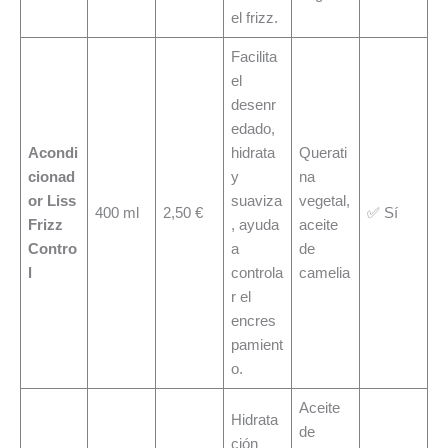
el frizz.
Facilita
el
desenr
edado,
Acondi
hidrata
Querati
cionad
y
na
or Liss
suaviza
vegetal,
400 ml
2,50 €
✅ Sí
Frizz
, ayuda
aceite
Contro
a
de
l
controla
camelia
r el
encres
pamient
o.
Aceite
Hidrata
de
ción