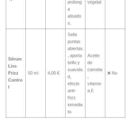
prolong
vegetal
a
alisado
s.
Sella
puntas
abiertas
, aporta
Aceite
Sérum
brillo y
de
Liss
suavida
camelia
Frizz
50 ml
4,00 €
❌ No
d,
,
Contro
efecto
vitamin
l
anti-
a E
frizz
inmedia
to.