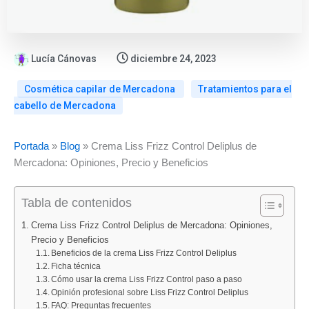
Lucía Cánovas
diciembre 24, 2023
Cosmética capilar de Mercadona
Tratamientos para el
cabello de Mercadona
:
:
:
Portada
»
Blog
»
Crema Liss Frizz Control Deliplus de
Gel
Novedades
Mascarilla
Mercadona: Opiniones, Precio y Beneficios
de
en
Color
baño
fragancias
Protect
Tabla de contenidos
Frutal
de
de
Deliplus
Mercadona
Mercadona:
Crema Liss Frizz Control Deliplus de Mercadona: Opiniones,
piel
octubre
opinión
Precio y Beneficios
Beneficios de la crema Liss Frizz Control Deliplus
normal
2025:
profesional
Ficha técnica
1
Mist
tras
Cómo usar la crema Liss Frizz Control paso a paso
L:
Pistacho,
probarla
Opinión profesional sobre Liss Frizz Control Deliplus
limpieza
Vainilla
en
FAQ: Preguntas frecuentes