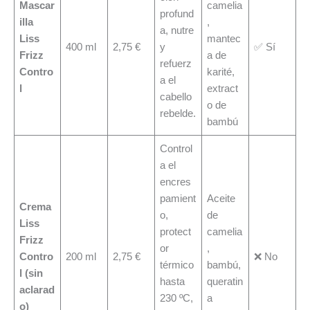
Mascar
camelia
profund
illa
,
a, nutre
Liss
mantec
400 ml
2,75 €
y
✅ Sí
Frizz
a de
refuerz
Contro
karité,
a el
l
extract
cabello
o de
rebelde.
bambú
Control
a el
encres
pamient
Aceite
Crema
o,
de
Liss
protect
camelia
Frizz
or
,
Contro
200 ml
2,75 €
❌ No
térmico
bambú,
l (sin
hasta
queratin
aclarad
230 ºC,
a
o)