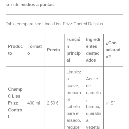
solo de
medios a puntas
.
Tabla comparativa: Línea Liss Frizz Control Deliplus
Funció
Ingredi
¿Con
Produc
Format
n
entes
Precio
aclarad
to
o
princip
destac
o?
al
ados
Limpiez
a
Aceite
suave,
de
Champ
prepara
camelia
ú Liss
el
,
Frizz
400 ml
2,50 €
✅ Sí
cabello
bambú,
Contro
para el
queratin
l
alisado,
a
reduce
vegetal