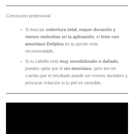
Conclusión profesional
Si buscas
cobertura total, mayor duración y
menos molestias en la aplicación
, el
tinte con
amoníaco Deliplus
es la opción más
recomendable.
Si tu cabello está
muy sensibilizado o dañado
,
puedes optar por el
sin amoníaco
, pero ten en
cuenta que el resultado puede ser menos duradero y
provocar irritación si tu piel es sensible.