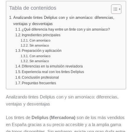
fragancias
Protect
baño
Tabla de contenidos
de
de
Frutal
Mercadona
Mercadona:
Deliplus
Analizando tintes Deliplus con y sin amoníaco: diferencias,
octubre
opinión
piel
ventajas y desventajas
¿Qué diferencia hay entre un tinte con y sin amoníaco?
2025:
profesional
normal
Ingredientes principales
Mist
tras
1
Con amoníaco
Pistacho,
probarla
L:
Sin amoníaco
Preparación y aplicación
Vainilla
en
limpieza
Con amoníaco
y
cabello
diaria
Sin amoníaco
Amatista
teñido
fresca
Diferencias en la emulsión reveladora
Experiencia real con los tintes Deliplus
Deliplus
y
y
Conclusión profesional
decolorado
económic
Preguntas frecuentes
en
Mercadon
Analizando tintes Deliplus con y sin amoníaco: diferencias,
ventajas y desventajas
Los tintes de
Deliplus (Mercadona)
son de los más vendidos
en España gracias a su precio accesible y a la amplia gama
de tonos disponibles. Sin embargo, existe una gran duda entre