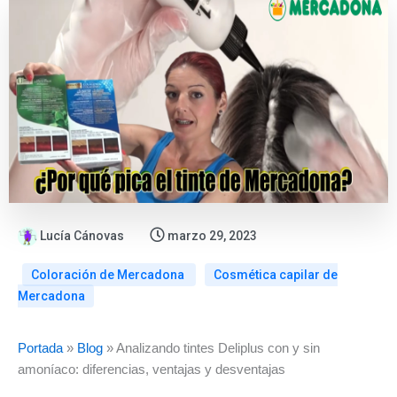
Lucía Cánovas
marzo 29, 2023
Coloración de Mercadona
Cosmética capilar de
Mercadona
:
:
:
Portada
»
Blog
»
Analizando tintes Deliplus con y sin
Novedades
Mascarilla
Gel
amoníaco: diferencias, ventajas y desventajas
en
Color
de