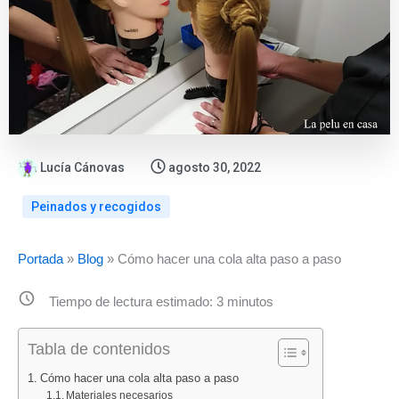
Lucía Cánovas
agosto 30, 2022
Peinados y recogidos
:
:
:
:
:
Portada
»
Blog
»
Cómo hacer una cola alta paso a paso
Folletos
Catálogo
Ofertas
ALDI
Nuevo
Lidl
Bazar
ALDI
vuelve
folleto
Tiempo de lectura estimado:
3
minutos
agosto
Lidl
agosto
con
Lidl
2026:
del
2026:
«Los
alimentació
Tabla de contenidos
todas
10
todos
Findes
del
las
al
los
del
10
Cómo hacer una cola alta paso a paso
Materiales necesarios
ofertas
16
folletos
Ahorro»:
al