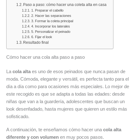
Paso a paso: cómo hacer una coleta alta en casa
de
de
y
descubre
16
1. Preparar el cabello
Alimentación
agosto
promociones
las
de
2. Hacer las separaciones
3. Formar la coleta principal
y
de
del
mejores
agosto
4. Incorporar los laterales
Bazar
2026:
mes
ofertas
de
5. Personalizar el peinado
6. Fijar el look
del
deporte,
del
2026:
Resultado final
mes
hogar
7
todas
y
al
las
Cómo hacer una cola alta paso a paso
las
9
ofertas
mejores
de
destacadas
La
cola alta
es uno de esos peinados que nunca pasan de
ofertas
agosto
de
moda. Cómoda, elegante y versátil, es perfecta tanto para el
de
de
la
día a día como para ocasiones más especiales. Lo mejor de
la
2026
semana
este recogido es que se adapta a todas las edades: desde
semana
niñas que van a la guardería, adolescentes que buscan un
look desenfadado, hasta mujeres que quieren un estilo más
sofisticado.
A continuación, te enseñamos cómo hacer una
cola alta
diferente y con volumen
en muy pocos pasos.