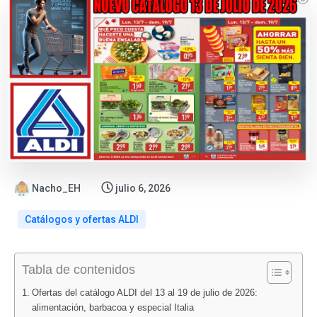
Nacho_EH
julio 6, 2026
Catálogos y ofertas ALDI
:
:
:
:
:
Tabla de contenidos
Carrefour
DIA
Tiempo
Nueva
Catálogo
prepara
prepara
en
oferta
ALDI
Ofertas del catálogo ALDI del 13 al 19 de julio de 2026:
la
una
Gijón
en
del
alimentación, barbacoa y especial Italia