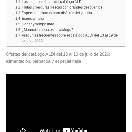
vuelta
oferta
hoy:
Carrefour:
17
Las mejores ofertas del catálogo ALDI
Frutas y verduras frescas con grandes descuentos
al
irresistible
¿llueve,
NIVEA
al
Especial barbacoa para disfrutar del verano
cole
para
hará
Sun
23
Especial Italia
con
la
sol
SPF
de
Hogar y tiempo libre
¿Merece la pena este catálogo?
grandes
próxima
o
50+
agosto
Preguntas frecuentes sobre el catálogo ALDI del 13 al 19 de
ofertas:
semana:
cambiará
en
de
julio de 2026
uniformes,
carne
el
stick
2026:
mochilas,
picada
tiempo?
facial
ofertas
Ofertas del catálogo ALDI del 13 al 19 de julio de 2026:
calzado
de
con
de
alimentación, barbacoa y especial Italia
y
cerdo
un
la
mucho
con
50
semana
más
un
%
y
hasta
21
de
mejores
el
%
descuento
descuentos
10
de
en
de
descuento
la
agosto
segunda
unidad