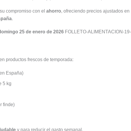
ofertas
fruta
%
 su compromiso con el
ahorro
, ofreciendo precios ajustados en
de
y
de
spaña
.
la
mucho
descue
semana
más
 domingo 25 de enero de 2026
FOLLETO-ALIMENTACION-19-
s en productos frescos de temporada:
gen España)
e 5 kg
 finde)
aludable
y para reducir el gasto semanal.