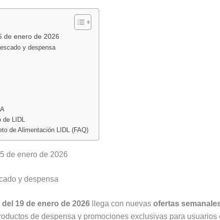
:
:
:
Catálogo
Nuevo
DIA
Bazar
catálogo
prepar
25 de enero de 2026
Lidl
DIA
una
 pescado y despensa
del
del
oferta
10
12
irresist
al
al
para
16
18
la
IA
de
de
próxim
o de LIDL
agosto
agosto
seman
leto de Alimentación LIDL (FAQ)
de
de
carne
2026:
2026:
picada
 25 de enero de 2026
deporte,
ofertas
de
hogar
en
cerdo
escado y despensa
y
pescado,
con
las
carne,
un
 del 19 de enero de 2026
llega con nuevas
ofertas semanales
mejores
hamburguesas,
21
productos de despensa y promociones exclusivas para usuarios