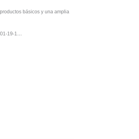
34,99
 productos básicos y una amplia
€
nto
hoy
7
01-19-1…
de
agosto