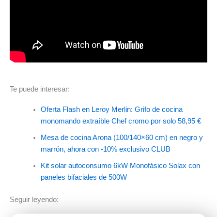
Te puede interesar:
Oferta Flash en Leroy Merlin: Grifo de cocina
monomando extraíble Chef cromo por solo 58,95 €
Mesa de cocina Arona (100/140×60 cm) en negro y
marrón, ahora con -10% exclusivo CLUB
Kit solar autoconsumo 6kW Monofásico Solax con
paneles bifaciales de 500W
Seguir leyendo: