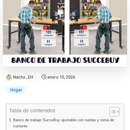
Nacho_EH
enero 10, 2026
Hogar
:
:
:
:
:
Tabla de contenidos
Folletos
Oferta
Catálogo
ALDI
Nuevo
Lidl
flash
Bazar
vuelve
folleto
Banco de trabajo SucceBuy ajustable con ruedas y toma de
agosto
en
Lidl
con
Lidl
corriente