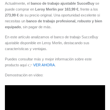
Actualmente, el
banco de trabajo ajustable SucceBuy
se
puede comprar en
Leroy Merlin por 163,99 €
, frente a los
273,99 €
de su precio original. Una oportunidad excelente si
necesitas un
banco de trabajo profesional, robusto y bien
equipado
, sin pagar de más.
En este artículo analizamos el banco de trabajo SucceBuy
ajustable disponible en Leroy Merlin, destacando sus
características y ventajas.
Puedes consultar más y mejor información sobre este
producto aquí 👉
VER AHORA
.
Demostración en vídeo: