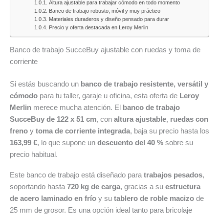
2026:
PcComponentes:
del
«Los
alimentació
Altura ajustable para trabajar cómodo en todo momento
Banco de trabajo robusto, móvil y muy práctico
todas
el
10
Findes
del
Materiales duraderos y diseño pensado para durar
las
proyector
al
del
10
Precio y oferta destacada en Leroy Merlin
ofertas
Nilait
16
Ahorro»:
al
de
Scene
de
descubre
16
Banco de trabajo SucceBuy ajustable con ruedas y toma de
Alimentación
Lite
agosto
las
de
corriente
y
alcanza
de
mejores
agosto
Si estás buscando un
banco de trabajo resistente, versátil y
Bazar
su
2026:
ofertas
de
cómodo
para tu taller, garaje u oficina, esta oferta de
Leroy
del
precio
deporte,
del
2026:
Merlin
merece mucha atención. El
banco de trabajo
mes
mínimo
hogar
7
todas
SucceBuy de 122 x 51 cm
, con
altura ajustable
,
ruedas con
histórico
y
al
las
freno
y
toma de corriente integrada
, baja su precio hasta los
por
las
9
ofertas
163,99 €
, lo que supone un
descuento del 40 %
sobre su
solo
mejores
de
destacadas
precio habitual.
34,99
ofertas
agosto
de
€
de
de
la
Este banco de trabajo está diseñado para
trabajos pesados
,
hoy
la
2026
semana
soportando hasta
720 kg de carga
, gracias a su
estructura
7
semana
de acero laminado en frío
y su
tablero de roble macizo
de
de
25 mm de grosor. Es una opción ideal tanto para bricolaje
agosto