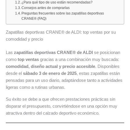
¿Para qué tipo de uso están recomendadas?
al
del
10
los
las
Consejos antes de comprarlas
16
Ahorro»:
al
folletos
ofertas
Preguntas frecuentes sobre las zapatillas deportivas
CRANE® (FAQ)
de
descubre
16
y
de
agosto
las
de
promociones
Alimentación
Zapatillas deportivas CRANE® de ALDI: top ventas por su
de
mejores
agosto
del
y
comodidad y precio
2026:
ofertas
de
mes
Bazar
deporte,
del
2026:
del
Las
zapatillas deportivas CRANE® de ALDI
se posicionan
hogar
7
todas
mes
como
top ventas
gracias a una combinación muy buscada:
y
al
las
comodidad, diseño actual y precio accesible
. Disponibles
las
9
ofertas
desde el
sábado 3 de enero de 2025
, estas zapatillas están
mejores
de
destacadas
pensadas para un uso diario, adaptándose tanto a actividades
ofertas
agosto
de
ligeras como a rutinas urbanas.
de
de
la
la
2026
semana
Su éxito se debe a que ofrecen prestaciones prácticas sin
semana
disparar el presupuesto, convirtiéndose en una opción muy
atractiva dentro del calzado deportivo económico.