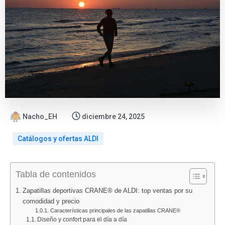
Nacho_EH
diciembre 24, 2025
Catálogos y ofertas ALDI
:
:
:
:
:
Tabla de contenidos
Catálogo
ALDI
Nuevo
Ofertas
Folletos
Bazar
vuelve
folleto
ALDI
Lidl
Zapatillas deportivas CRANE® de ALDI: top ventas por su
Lidl
con
Lidl
agosto
agosto
comodidad y precio
del
«Los
alimentación
2026:
2026:
Características principales de las zapatillas CRANE®
Diseño y confort para el día a día
10
Findes
del
todos
todas