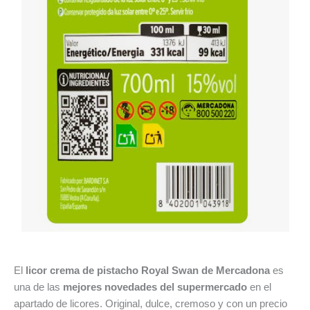
El
licor crema de pistacho Royal Swan de Mercadona
es
una de las
mejores novedades del supermercado
en el
apartado de licores. Original, dulce, cremoso y con un precio