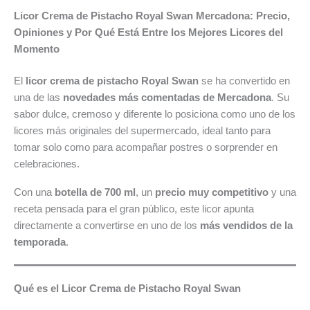
de
y
de
€
Licor Crema de Pistacho Royal Swan Mercadona: Precio,
la
mucho
descuento
hoy
Opiniones y Por Qué Está Entre los Mejores Licores del
semana
más
7
Momento
de
agos
El
licor crema de pistacho Royal Swan
se ha convertido en
una de las
novedades más comentadas de Mercadona
. Su
sabor dulce, cremoso y diferente lo posiciona como uno de los
licores más originales del supermercado, ideal tanto para
tomar solo como para acompañar postres o sorprender en
celebraciones.
Con una
botella de 700 ml
, un
precio muy competitivo
y una
receta pensada para el gran público, este licor apunta
directamente a convertirse en uno de los
más vendidos de la
temporada
.
Qué es el Licor Crema de Pistacho Royal Swan