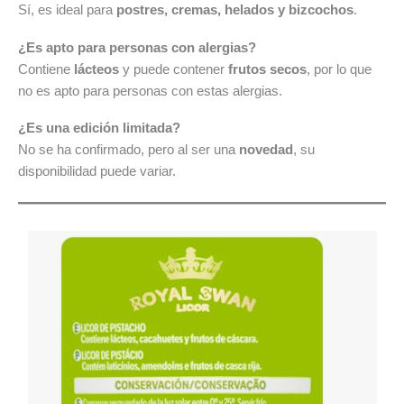
Sí, es ideal para
postres, cremas, helados y bizcochos
.
¿Es apto para personas con alergias?
Contiene
lácteos
y puede contener
frutos secos
, por lo que
no es apto para personas con estas alergias.
¿Es una edición limitada?
No se ha confirmado, pero al ser una
novedad
, su
disponibilidad puede variar.