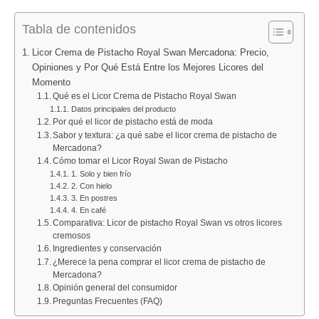
:
:
:
:
:
Tabla de contenidos
Catálogo
Nuevo
DIA
Folletos
Ofer
Bazar
catálogo
prepara
Lidl
flash
Licor Crema de Pistacho Royal Swan Mercadona: Precio,
Lidl
DIA
una
agosto
en
Opiniones y Por Qué Está Entre los Mejores Licores del
del
del
oferta
2026:
PcC
Momento
Qué es el Licor Crema de Pistacho Royal Swan
10
12
irresistible
todas
el
Datos principales del producto
al
al
para
las
proy
Por qué el licor de pistacho está de moda
16
18
la
ofertas
Nilait
Sabor y textura: ¿a qué sabe el licor crema de pistacho de
Mercadona?
de
de
próxima
de
Sce
Cómo tomar el Licor Royal Swan de Pistacho
agosto
agosto
semana:
Alimentación
Lite
1. Solo y bien frío
de
de
carne
y
alca
2. Con hielo
3. En postres
2026:
2026:
picada
Bazar
su
4. En café
deporte,
ofertas
de
del
prec
Comparativa: Licor de pistacho Royal Swan vs otros licores
hogar
en
cerdo
mes
mín
cremosos
Ingredientes y conservación
y
pescado,
con
histó
¿Merece la pena comprar el licor crema de pistacho de
las
carne,
un
por
Mercadona?
mejores
hamburguesas,
21
solo
Opinión general del consumidor
Preguntas Frecuentes (FAQ)
ofertas
fruta
%
34,9