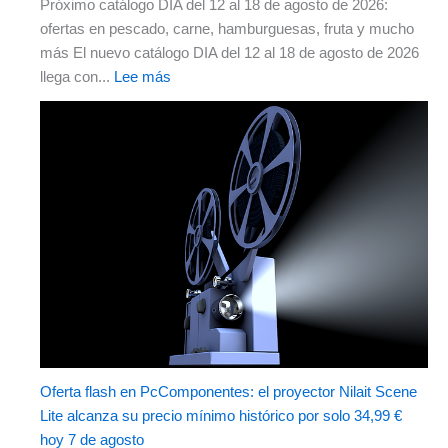
Próximo catálogo DIA del 12 al 18 de agosto de 2026:
ofertas en pescado, carne, hamburguesas, fruta y mucho
más El nuevo catálogo DIA del 12 al 18 de agosto de 2026
llega con...
Lee más
Oferta flash en PcComponentes: el proyector Nilait Scene
Lite alcanza su precio mínimo histórico por solo 34,99 €
hoy 7 de agosto