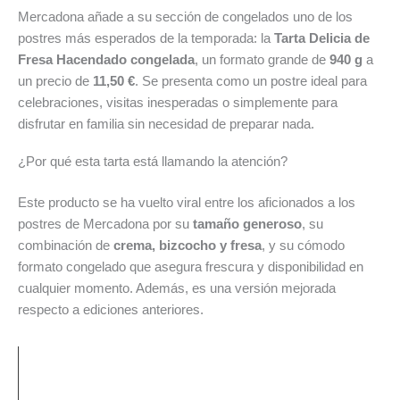
9
ofertas
las
Mercadona añade a su sección de congelados uno de los
de
destacadas
mejores
postres más esperados de la temporada: la
Tarta Delicia de
agosto
de
ofertas
Fresa Hacendado congelada
, un formato grande de
940 g
a
de
la
de
un precio de
11,50 €
. Se presenta como un postre ideal para
2026
semana
la
celebraciones, visitas inesperadas o simplemente para
semana
disfrutar en familia sin necesidad de preparar nada.
¿Por qué esta tarta está llamando la atención?
Este producto se ha vuelto viral entre los aficionados a los
postres de Mercadona por su
tamaño generoso
, su
combinación de
crema, bizcocho y fresa
, y su cómodo
formato congelado que asegura frescura y disponibilidad en
cualquier momento. Además, es una versión mejorada
respecto a ediciones anteriores.