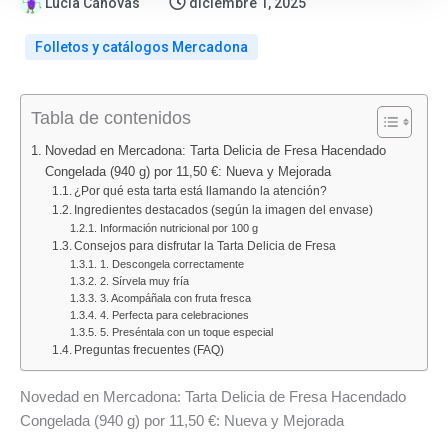
Lucía Cánovas
diciembre 1, 2025
Folletos y catálogos Mercadona
:
:
:
:
:
Tabla de contenidos
ALDI
Nuevo
Ofertas
Folletos
Catálogo
vuelve
folleto
ALDI
Lidl
Bazar
Novedad en Mercadona: Tarta Delicia de Fresa Hacendado
con
Lidl
agosto
agosto
Lidl
Congelada (940 g) por 11,50 €: Nueva y Mejorada
«Los
alimentación
2026:
2026:
del
¿Por qué esta tarta está llamando la atención?
Ingredientes destacados (según la imagen del envase)
Findes
del
todos
todas
10
Información nutricional por 100 g
del
10
los
las
al
Consejos para disfrutar la Tarta Delicia de Fresa
Ahorro»:
al
folletos
ofertas
16
1. Descongela correctamente
2. Sírvela muy fría
descubre
16
y
de
de
3. Acompáñala con fruta fresca
las
de
promociones
Alimentación
agosto
4. Perfecta para celebraciones
5. Preséntala con un toque especial
mejores
agosto
del
y
de
Preguntas frecuentes (FAQ)
ofertas
de
mes
Bazar
2026:
del
2026:
del
deporte,
Novedad en Mercadona: Tarta Delicia de Fresa Hacendado
7
todas
mes
hogar
Congelada (940 g) por 11,50 €: Nueva y Mejorada
al
las
y