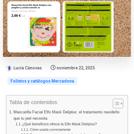
Lucía Cánovas
noviembre 22, 2025
Folletos y catálogos Mercadona
:
:
:
:
:
Tabla de contenidos
Nuevo
DIA
Folletos
Oferta
Catálo
catálogo
prepara
Lidl
flash
Bazar
Mascarilla Facial Elfo Mask Deliplus: el tratamiento navideño
DIA
una
agosto
en
Lidl
que tu piel necesita
del
oferta
2026:
PcComponen
del
¿Qué beneficios ofrece la Elfo Mask Deliplus?
Cómo usarla correctamente
12
irresistible
todas
el
10