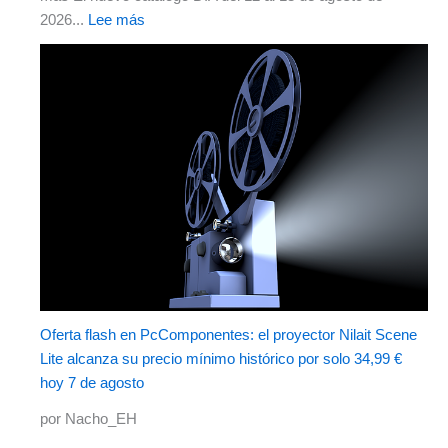
2026...
Lee más
Oferta flash en PcComponentes: el proyector Nilait Scene
Lite alcanza su precio mínimo histórico por solo 34,99 €
hoy 7 de agosto
por Nacho_EH