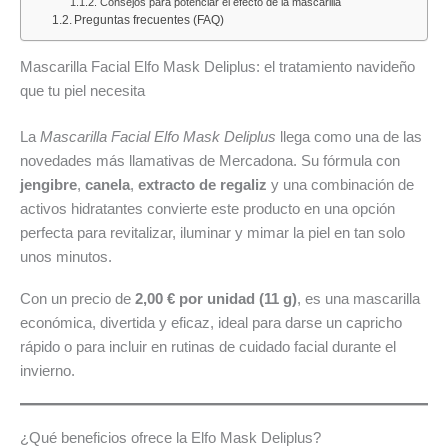
Consejos para potenciar el efecto de la mascarilla
al
para
las
proyector
al
Preguntas frecuentes (FAQ)
18
la
ofertas
Nilait
16
de
próxima
de
Scene
de
Mascarilla Facial Elfo Mask Deliplus: el tratamiento navideño
agosto
semana:
Alimentación
Lite
agosto
que tu piel necesita
de
carne
y
alcanza
de
2026:
picada
Bazar
su
2026:
La
Mascarilla Facial Elfo Mask Deliplus
llega como una de las
ofertas
de
del
precio
deport
novedades más llamativas de Mercadona. Su fórmula con
en
cerdo
mes
mínimo
hogar
jengibre
,
canela
,
extracto de regaliz
y una combinación de
pescado,
con
histórico
y
activos hidratantes convierte este producto en una opción
carne,
un
por
las
perfecta para revitalizar, iluminar y mimar la piel en tan solo
hamburguesas,
21
solo
mejore
unos minutos.
fruta
%
34,99
ofertas
Con un precio de
2,00 € por unidad (11 g)
, es una mascarilla
y
de
€
de
económica, divertida y eficaz, ideal para darse un capricho
mucho
descuento
hoy
la
rápido o para incluir en rutinas de cuidado facial durante el
más
7
seman
invierno.
de
agosto
¿Qué beneficios ofrece la Elfo Mask Deliplus?