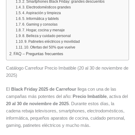
2. Smartphones Black Friday: grandes descuentos
23
hará
para
cole
Sun
3. Electrodomésticos grandes
de
sol
la
con
SPF
4. Aspiración y limpieza
agosto
5. Informática y tablets
o
próxima
grandes
50+
6. Gaming y consolas
de
cambiará
semana:
ofertas:
en
7. Hogar, cocina y menaje
2026:
el
carne
uniformes,
stick
8. Belleza y cuidado personal
ofertas
tiempo?
picada
mochilas,
facial
9. Patinetes eléctricos y movilidad
10. Ofertas del 50% que vuelve
de
de
calzado
con
FAQ – Preguntas frecuentes
la
cerdo
y
un
semana
con
mucho
50
Catálogo Carrefour Precio Imbatible (20 al 30 de noviembre de
y
un
más
%
2025)
mejores
21
hasta
de
descuentos
%
el
descuento
El
Black Friday 2025 de Carrefour
llega con una de las
de
10
en
campañas más potentes del año:
Precio Imbatible
, activa del
descuento
de
la
20 al 30 de noviembre de 2025
. Durante estos días, la
agosto
segunda
cadena rebaja televisores, smartphones, electrodomésticos,
unidad
informática, pequeños aparatos de cocina, cuidado personal,
gaming, patinetes eléctricos y mucho más.