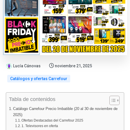
Lucía Cánovas
noviembre 21, 2025
Catálogos y ofertas Carrefour
:
:
:
:
:
Tabla de contenidos
Catálogo
Tiempo
DIA
Carrefour
Nueva
ALDI
en
prepara
prepara
oferta
Catálogo Carrefour Precio Imbatible (20 al 30 de noviembre de
del
Gijón
una
la
en
2025)
17
hoy:
oferta
vuelta
Carrefour:
Ofertas Destacadas del Carrefour 2025
1. Televisores en oferta
al
¿llueve,
irresistible
al
NIVEA