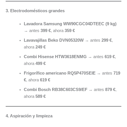
3. Electrodomésticos grandes
Lavadora Samsung WW90CGC04DTEEC (9 kg)
→ antes
399 €
, ahora
359 €
Lavavajillas Beko DVN05320W
→ antes
299 €
,
ahora
249 €
Combi Hisense HTW3618ENMG
→ antes
619 €
,
ahora
499 €
Frigorífico americano RQ5P470SEIE
→ antes
719
€
, ahora
619 €
Combi Bosch RB38C603CS9/EF
→ antes
879 €
,
ahora
589 €
4. Aspiración y limpieza