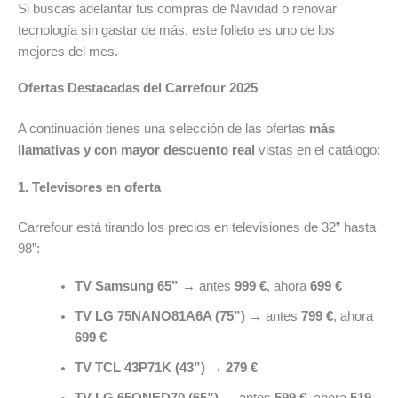
Si buscas adelantar tus compras de Navidad o renovar
tecnología sin gastar de más, este folleto es uno de los
mejores del mes.
Ofertas Destacadas del Carrefour 2025
A continuación tienes una selección de las ofertas
más
llamativas y con mayor descuento real
vistas en el catálogo:
1. Televisores en oferta
Carrefour está tirando los precios en televisiones de 32” hasta
98”:
TV Samsung 65”
→ antes
999 €
, ahora
699 €
TV LG 75NANO81A6A (75”)
→ antes
799 €
, ahora
699 €
TV TCL 43P71K (43”)
→
279 €
TV LG 65QNED70 (65”)
→ antes
599 €
, ahora
519