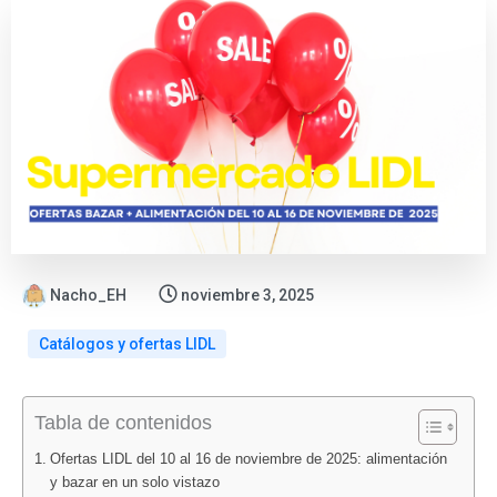
Nacho_EH
noviembre 3, 2025
Catálogos y ofertas LIDL
:
:
:
:
:
Tabla de contenidos
Oferta
Catálogo
ALDI
Follet
Nu
flash
Bazar
vuelve
Lidl
foll
Ofertas LIDL del 10 al 16 de noviembre de 2025: alimentación
en
Lidl
con
agost
Lidl
y bazar en un solo vistazo