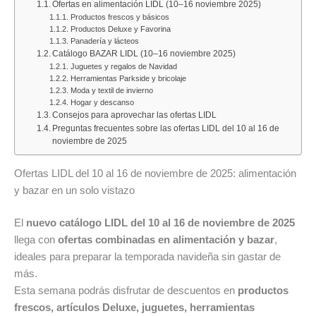
PcComponentes:
del
«Los
2026:
ali
Ofertas en alimentación LIDL (10–16 noviembre 2025)
Productos frescos y básicos
el
10
Findes
todas
del
Productos Deluxe y Favorina
proyector
al
del
las
10
Panadería y lácteos
Catálogo BAZAR LIDL (10–16 noviembre 2025)
Nilait
16
Ahorro»:
oferta
al
Juguetes y regalos de Navidad
Scene
de
descubre
de
16
Herramientas Parkside y bricolaje
Lite
agosto
las
Alimen
de
Moda y textil de invierno
Hogar y descanso
alcanza
de
mejores
y
ago
Consejos para aprovechar las ofertas LIDL
su
2026:
ofertas
Bazar
de
Preguntas frecuentes sobre las ofertas LIDL del 10 al 16 de
precio
deporte,
del
del
202
noviembre de 2025
mínimo
hogar
7
mes
tod
histórico
y
al
las
Ofertas LIDL del 10 al 16 de noviembre de 2025: alimentación
por
las
9
ofe
y bazar en un solo vistazo
solo
mejores
de
de
El
nuevo catálogo LIDL del 10 al 16 de noviembre de 2025
34,99
ofertas
agosto
de
llega con
ofertas combinadas en alimentación y bazar
,
€
de
de
la
ideales para preparar la temporada navideña sin gastar de
hoy
la
2026
se
más.
7
semana
Esta semana podrás disfrutar de descuentos en
productos
de
frescos, artículos Deluxe, juguetes, herramientas
agosto