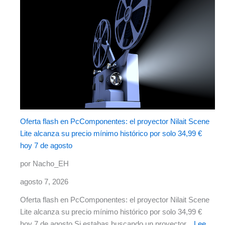
Oferta flash en PcComponentes: el proyector Nilait Scene
Lite alcanza su precio mínimo histórico por solo 34,99 €
hoy 7 de agosto
por Nacho_EH
agosto 7, 2026
Oferta flash en PcComponentes: el proyector Nilait Scene
Lite alcanza su precio mínimo histórico por solo 34,99 €
hoy 7 de agosto Si estabas buscando un proyector...
Lee