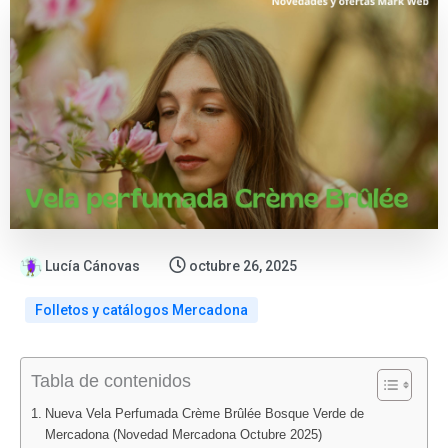
Lucía Cánovas
octubre 26, 2025
Folletos y catálogos Mercadona
:
:
:
:
:
Tabla de contenidos
Vuelve
Mercadona
Novedad
Mercad
Mer
a
estrena
en
sorpren
inc
Nueva Vela Perfumada Crème Brûlée Bosque Verde de
Mercadona
las
Mercadona:
con
a
Mercadona (Novedad Mercadona Octubre 2025)