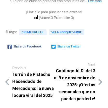
su oferta de cuidado personal con productos de...
Lee más
¡Haz clic para puntuar esta entrada!
(Votos:
0
Promedio:
0
)
🔖Tags:
CREME BRULEE
VELA BOSQUE VERDE
Share on Facebook
Share on Twitter
Next
Previous
Catálogo ALDI del 3
Turrón de Pistacho
al 9 de noviembre de
Hacendado de
2025: ¡Ofertas
Mercadona: la nueva
semanales que no
locura viral del 2025
puedes perderte!