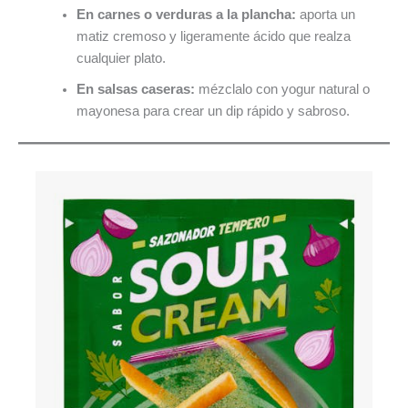
En carnes o verduras a la plancha:
aporta un
matiz cremoso y ligeramente ácido que realza
cualquier plato.
En salsas caseras:
mézclalo con yogur natural o
mayonesa para crear un dip rápido y sabroso.