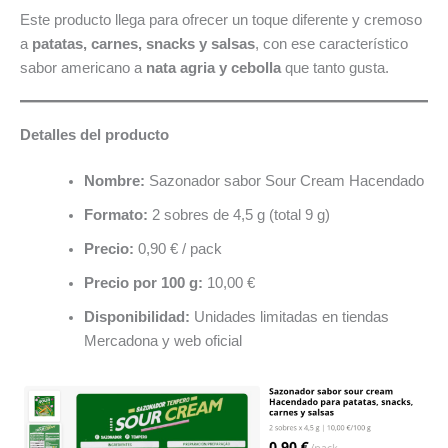
de
Este producto llega para ofrecer un toque diferente y cremoso
Scrub
a
patatas, carnes, snacks y salsas
, con ese característico
Daddy
sabor americano a
nata agria y cebolla
que tanto gusta.
Detalles del producto
Nombre:
Sazonador sabor Sour Cream Hacendado
Formato:
2 sobres de 4,5 g (total 9 g)
Precio:
0,90 € / pack
Precio por 100 g:
10,00 €
Disponibilidad:
Unidades limitadas en tiendas
Mercadona y web oficial