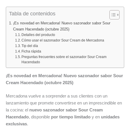
sorprende
en
estrena
a
con
Mercadona:
las
Merca
Tabla de contenidos
un
llega
nuevas
el
limpiador
la
Galletas
Aftersu
¡Es novedad en Mercadona! Nuevo sazonador sabor Sour
multiusos
crema
Classic
gel
Cream Hacendado (octubre 2025)
Detalles del producto
que
corporal
Choc
con
Cómo usar el sazonador Sour Cream de Mercadona
promete
bifásica
Hacenda
aloe
Tip del día
acabar
Double
un
vera
Ficha rápida
con
Peach
formato
Deliplu
Preguntas frecuentes sobre el sazonador Sour Cream
Hacendado
la
Deliplus
perfecto
el
suciedad
que
para
impresc
¡Es novedad en Mercadona! Nuevo sazonador sabor Sour
más
promete
disfrutar
para
Cream Hacendado (octubre 2025)
difícil:
convertirse
en
cuidar
la
en
cualquie
la
Mercadona vuelve a sorprender a sus clientes con un
nueva
el
moment
piel
lanzamiento que promete convertirse en un imprescindible en
Pasta
éxito
despué
la cocina: el
nuevo sazonador sabor Sour Cream
Piedra
del
del
Hacendado
, disponible
por tiempo limitado
y en
unidades
Power
verano
sol
exclusivas
.
Paste