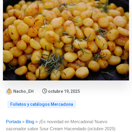
Nacho_EH
octubre 19, 2025
Folletos y catálogos Mercadona
:
:
:
:
Portada
»
Blog
»
¡Es novedad en Mercadona! Nuevo
Mercadona
Novedad
Mercad
Vuelve
sazonador sabor Sour Cream Hacendado (octubre 2025)