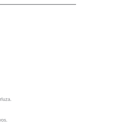
rluza.
vos.