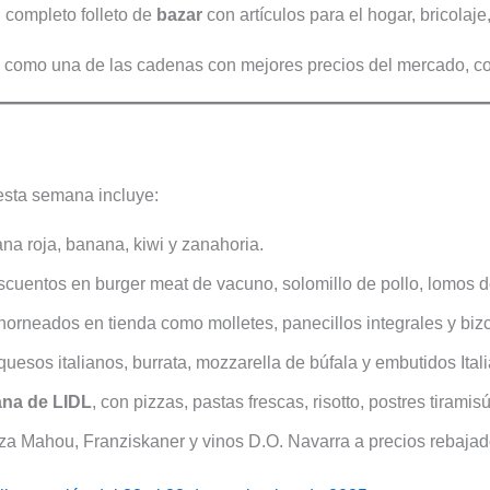
2026:
ofertas
de
Bazar
 completo folleto de
bazar
con artículos para el hogar, bricolaje
deporte,
del
2026:
del
hogar
7
todas
mes
como una de las cadenas con mejores precios del mercado, co
y
al
las
las
9
ofertas
mejores
de
destacadas
ofertas
agosto
de
sta semana incluye:
de
de
la
la
2026
semana
a roja, banana, kiwi y zanahoria.
semana
cuentos en burger meat de vacuno, solomillo de pollo, lomos d
horneados en tienda como molletes, panecillos integrales y bi
quesos italianos, burrata, mozzarella de búfala y embutidos Ital
ana de LIDL
, con pizzas, pastas frescas, risotto, postres tirami
za Mahou, Franziskaner y vinos D.O. Navarra a precios rebajad