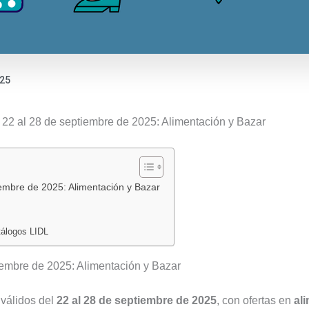
025
:
:
:
:
 22 al 28 de septiembre de 2025: Alimentación y Bazar
Catálogo
ALDI
Nuevo
Folletos
Bazar
vuelve
folleto
Lidl
Lidl
con
Lidl
agosto
del
«Los
alimentación
2026:
iembre de 2025: Alimentación y Bazar
10
Findes
del
todas
al
del
10
las
tálogos LIDL
16
Ahorro»:
al
ofertas
de
descubre
16
de
iembre de 2025: Alimentación y Bazar
agosto
las
de
Alimentación
de
mejores
agosto
y
 válidos del
22 al 28 de septiembre de 2025
, con ofertas en
al