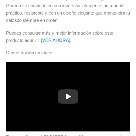
Garona se convierte en una inversión inteligente: un mueble
práctico, resistente y con un diseño elegante que mantendrá tu
calzado siempre en orden.
Puedes consultar más y mejor información sobre este
producto aquí 👉 [
VER AHORA
].
Demostración en vídeo:
Play