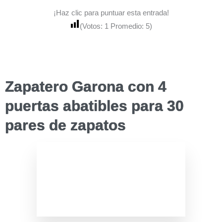
la
2026
semana
¡Haz clic para puntuar esta entrada!
semana
(Votos:
1
Promedio:
5
)
Zapatero Garona con 4
puertas abatibles para 30
pares de zapatos