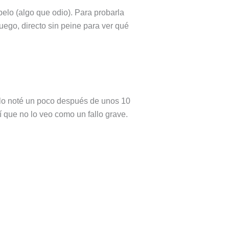
%
34,99
l pelo (algo que odio). Para probarla
e
€
ego, directo sin peine para ver qué
escuento
hoy
7
de
agosto
 lo noté un poco después de unos 10
í que no lo veo como un fallo grave.