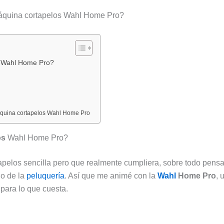
:
:
:
:
máquina cortapelos Wahl Home Pro?
Catálogo
Nuevo
Nuevo
D
Bazar
catálogo
folleto
p
Lidl
DIA
Lidl
u
del
del
aliment
o
s Wahl Home Pro?
10
12
del
i
al
al
10
p
16
18
al
l
máquina cortapelos Wahl Home Pro
de
de
16
p
agosto
agosto
de
s
os
Wahl Home Pro?
de
de
agosto
c
2026:
2026:
de
p
tapelos sencilla pero que realmente cumpliera, sobre todo pens
deporte,
ofertas
2026:
d
o de la
peluquería
. Así que me animé con la
Wahl
Home Pro
, 
hogar
en
todas
c
para lo que cuesta.
y
pescado,
las
c
las
carne,
ofertas
u
mejores
hamburgues
destaca
2