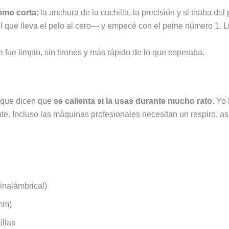
ofertas
fruta
de
ómo corta
: la anchura de la cuchilla, la precisión y si tiraba de
de
y
la
d
 que lleva el pelo al cero— y empecé con el peine número 1. Lu
la
mucho
semana
d
semana
más
e fue limpio, sin tirones y más rápido de lo que esperaba.
s que dicen que
se calienta si la usas durante mucho rato
. Yo
te. Incluso las máquinas profesionales necesitan un respiro, as
inalámbrica!)
 mm)
illas