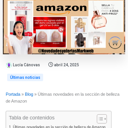
Lucía Cánovas
abril 24, 2025
Últimas noticias
:
:
:
:
:
:
Portada
»
Blog
»
Últimas novedades en la sección de belleza
Oferta
Folletos
Ofertas
ALDI
Catálogo
Nuevo
de Amazon
flash
Lidl
ALDI
vuelve
Bazar
folleto
en
agosto
agosto
con
Lidl
Lidl
Tabla de contenidos
PcComponentes:
2026:
2026:
«Los
del
alimentación
el
todas
todos
Findes
10
del
Últimas novedades en la sección de belleza de Amazon