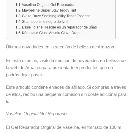
proyector
las
los
del
al
10
Vaseline Original Gel Reparador
Maybelline Super Stay Teddy Tint
Nilait
ofertas
folletos
Ahorro»:
16
al
Glaze Daze Soothing Milky Toner Essence
Scene
de
y
descubre
de
16
Shampoo tinte negro de Ivnil
Lite
Alimentación
promociones
las
agosto
de
Essie To The Rescue es un reparador de uñas
alcanza
y
del
mejores
de
agosto
Kérastase Gloss Absolu Glaze Drops
su
Bazar
mes
ofertas
2026:
de
Últimas novedades en la sección de belleza de Amazon
precio
del
del
deporte,
2026:
mínimo
mes
7
hogar
todas
En esta ocasión, visito la sección de novedades en belleza de
histórico
al
y
las
la web de Amazon para presentarte 5 productos que no
por
9
las
ofertas
podrás dejar pasar.
solo
de
mejores
destacadas
34,99
agosto
ofertas
de
Este artículo contiene enlaces de afiliado. Si compras a través
€
de
de
la
de ellos, recibo una pequeña comisión sin coste adicional para
hoy
2026
la
semana
ti.
7
semana
de
Vaseline Original Gel Reparador
agosto
El Gel Reparador Original de Vaseline, en formato de 100 ml