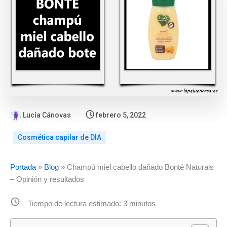
Lucía Cánovas
febrero 5, 2022
Cosmética capilar de DIA
:
:
:
Portada
»
Blog
»
Champú miel cabello dañado Bonté Naturals
Acondicionador
Champú
Guía
– Opinión y resultados
capilar
Familiar
completa
Noname
DIA
de
Tiempo de lectura estimado:
3
minutos
de
1L:
champús
Supermercado
Opinión,
Bonté