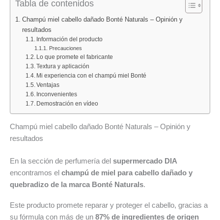
Tabla de contenidos
DIA
características
en
y
DIA:
Champú miel cabello dañado Bonté Naturals – Opinión y
resultados
consejos
¿Cuál
Información del producto
de
elegir
Precauciones
uso
según
Lo que promete el fabricante
tu
Textura y aplicación
Mi experiencia con el champú miel Bonté
tipo
Ventajas
de
Inconvenientes
cabello?
Demostración en vídeo
Champú miel cabello dañado Bonté Naturals – Opinión y
resultados
En la sección de perfumería del
supermercado DIA
encontramos el
champú de miel para cabello dañado y
quebradizo de la marca Bonté Naturals
.
Este producto promete reparar y proteger el cabello, gracias a
su fórmula con más de un
87% de ingredientes de origen