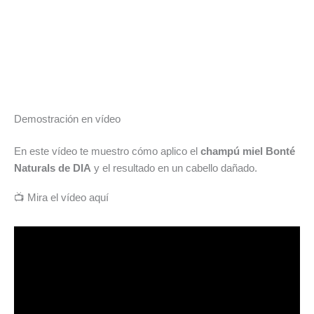
Demostración en vídeo
En este vídeo te muestro cómo aplico el
champú miel Bonté
Naturals de DIA
y el resultado en un cabello dañado.
📺 Mira el vídeo aquí