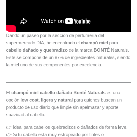
Dando un paseo por la sección de perfumería del
supermercado DIA, he encontrado el
champú miel
para
cabello dañado y quebradizo
de la marca
BONT
É Naturals.
Este se compone de un 87% de ingredientes naturales, siendo
la miel uno de sus componentes por excelencia.
El
champú miel cabello dañado Bonté Naturals
es una
opción
low cost, ligera y natural
para quienes buscan un
producto de uso diario que limpie sin apelmazar y aporte
suavidad al cabello.
👉 Ideal para cabellos quebradizos o dañados de forma leve.
👉 Si tu cabello está muy estropeado por tintes o