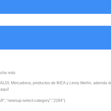
mucho más
 ALDI, Mercadona, productos de IKEA y Leroy Merlin, además d
aquí!
R","newsup-select-category":"2284"}