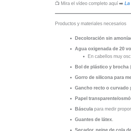
📺 Mira el vídeo completo aquí ➡️
La
Productos y materiales necesarios
Decoloración sin amonía
Agua oxigenada de 20 v
En cabellos muy oscu
Bol de plástico y brocha
(
Gorro de silicona para m
Gancho recto o curvado
p
Papel transparente/osmó
Báscula
para medir propor
Guantes de látex
.
Secador, peine de cola d