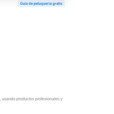
Guía de peluquería gratis
guntas
puestas
uquería
, usando productos profesionales y