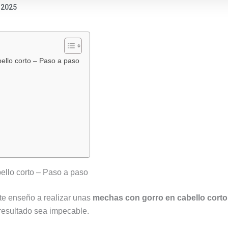
 2025
:
:
:
Probando
Tipos
Pre
el
de
y
llo corto – Paso a paso
tinte
tintes
Res
rubio
capilares:
de
clarísimo
diferencias,
Pel
Nelly
usos
11/00:
y
opinión
cuál
real
elegir
de
según
llo corto – Paso a paso
peluquera
tu
tras
cabello
 te enseño a realizar unas
mechas con gorro en cabello corto
usarlo
 resultado sea impecable.
en