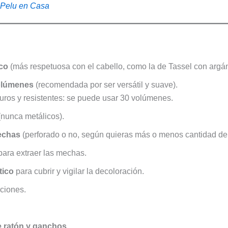
casa
 Pelu en Casa
co
(más respetuosa con el cabello, como la de Tassel con argán 
olúmenes
(recomendada por ser versátil y suave).
ros y resistentes: se puede usar 30 volúmenes.
nunca metálicos).
echas
(perforado o no, según quieras más o menos cantidad de
ara extraer las mechas.
tico
para cubrir y vigilar la decoloración.
ciones.
e ratón y ganchos
.